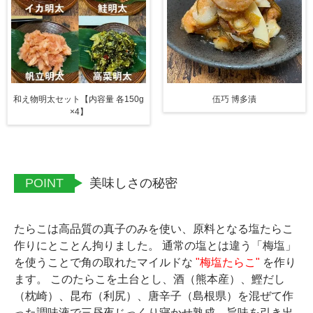
和え物明太セット【内容量 各150g
伍巧 博多漬
×4】
POINT
美味しさの秘密
たらこは高品質の真子のみを使い、原料となる塩たらこ
作りにとことん拘りました。 通常の塩とは違う「梅塩」
を使うことで角の取れたマイルドな
"梅塩たらこ"
を作り
ます。 このたらこを土台とし、酒（熊本産）、鰹だし
（枕崎）、昆布（利尻）、唐辛子（島根県）を混ぜて作
った調味液で三昼夜じっくり寝かせ熟成、旨味を引き出